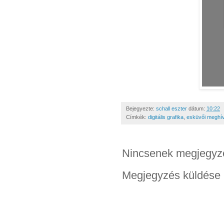
Bejegyezte:
schall eszter
dátum:
10:22
Címkék:
digitális grafika
,
esküvői meghí
Nincsenek megjegyz
Megjegyzés küldése