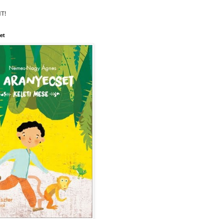
T!
et