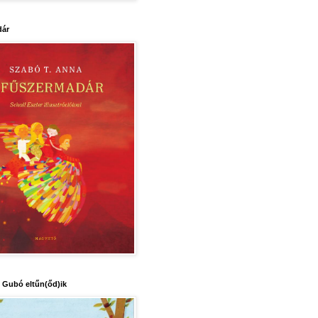
dár
 Gubó eltűn(őd)ik