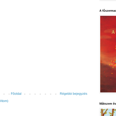
A fűszerma
Főoldal
Régebbi bejegyzés
(Atom)
Mákszem és