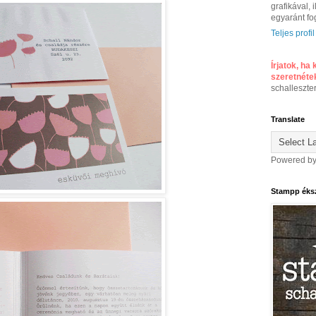
grafikával, 
egyaránt fo
Teljes profi
Írjatok, ha
szeretnéte
schalleszt
Translate
Powered b
Stampp éks