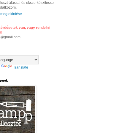
illusztrálással és ékszerkészítéssel
glalkozom.
l megtekintése
 kérdésetek van, vagy rendelni
k!
er@gmail.com
y
Translate
zerek