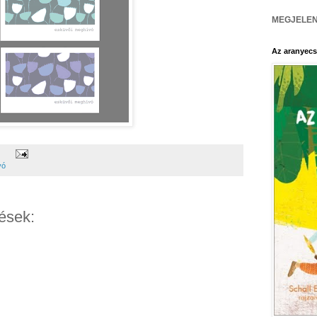
MEGJELEN
Az aranyecs
vó
ések: