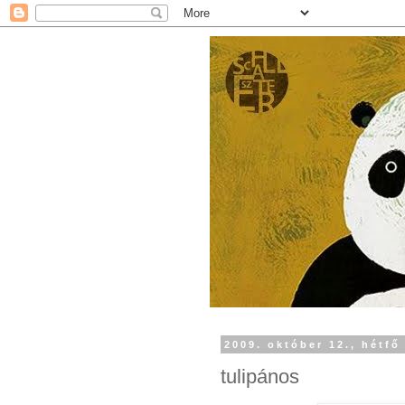
2009. október 12., hétfő
tulipános